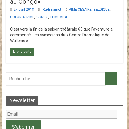
au Congo»
a
,
,
27 avril 2018
Rudi Barnet
AIMÉ CÉSAIRE
BELGIQUE
t
,
,
COLONIALISME
CONGO
LUMUMBA
u
r
C’est vers la fin de la saison théâtrale 65 que l’aventure a
e
commencé. Les comédiens du « Centre Dramatique de
s
Wallonie »
a
Lire la suite
n
i
t
a
i
r
e
Newsletter