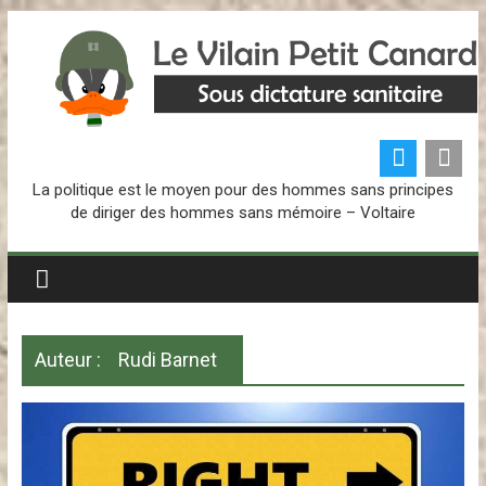
Passer
au
contenu
L
La politique est le moyen pour des hommes sans principes
e
de diriger des hommes sans mémoire – Voltaire
V
i
Auteur :
Rudi Barnet
l
a