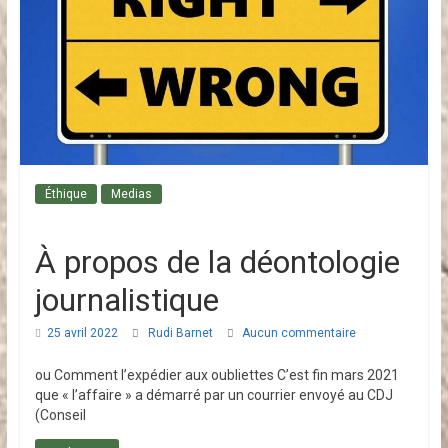
i
n
P
e
Éthique
Medias
t
À propos de la déontologie
i
journalistique
25 avril 2022
Rudi Barnet
Aucun commentaire
t
ou Comment l’expédier aux oubliettes C’est fin mars 2021
C
que « l’affaire » a démarré par un courrier envoyé au CDJ
(Conseil