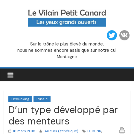
Passer
au
contenu
Le
Sur le trône le plus élevé du monde,
Vilain
nous ne sommes encore assis que sur notre cul
Montaigne
Petit
Canard
Debunking
Russie
D’un type développé par
des menteurs
,
18 mars 2018
Ailleurs (générique)
DEBUNK