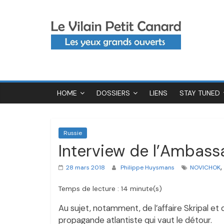
Passer
Le
au
contenu
Vilain
Petit
HOME
DOSSIERS
LIENS
STAY TUNED
Canard
Russie
Interview de l’Ambass
,
28 mars 2018
Philippe Huysmans
NOVICHOK
Temps de lecture : 14 minute(s)
Au sujet, notamment, de l’affaire Skripal e
propagande atlantiste qui vaut le détour.