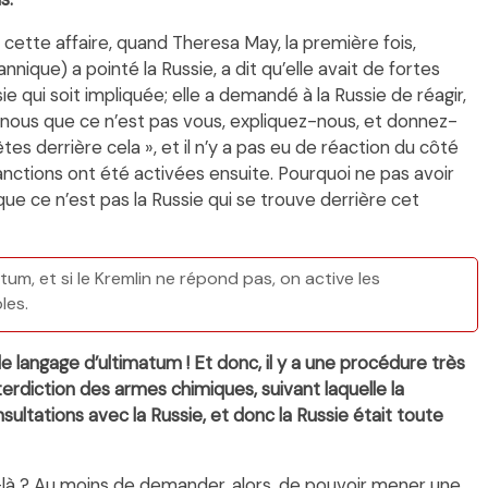
 cette affaire, quand Theresa May, la première fois,
ique) a pointé la Russie, a dit qu’elle avait de fortes
ie qui soit impliquée; elle a demandé à la Russie de réagir,
-nous que ce n’est pas vous, expliquez-nous, et donnez-
es derrière cela », et il n’y a pas eu de réaction du côté
 sanctions ont été activées ensuite. Pourquoi ne pas avoir
 que ce n’est pas la Russie qui se trouve derrière cet
um, et si le Kremlin ne répond pas, on active les
les.
le langage d’ultimatum ! Et donc, il y a une procédure très
terdiction des armes chimiques, suivant laquelle la
tations avec la Russie, et donc la Russie était toute
là ? Au moins de demander, alors, de pouvoir mener une