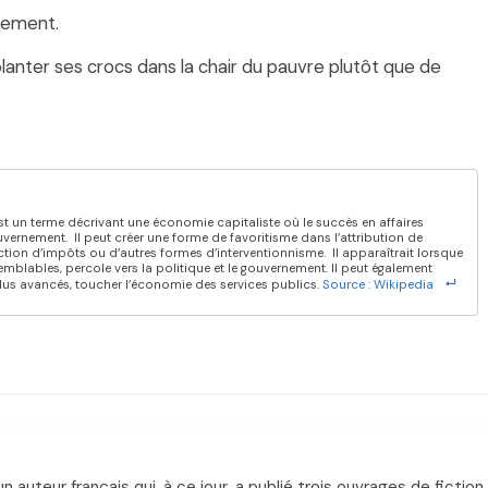
ilement.
lanter ses crocs dans la chair du pauvre plutôt que de
st un terme décrivant une économie capitaliste où le succès en affaires
vernement. Il peut créer une forme de favoritisme dans l’attribution de
tion d’impôts ou d’autres formes d’interventionnisme. Il apparaîtrait lorsque
mblables, percole vers la politique et le gouvernement. Il peut également
lus avancés, toucher l’économie des services publics.
Source : Wikipedia
 auteur français qui, à ce jour, a publié trois ouvrages de fiction