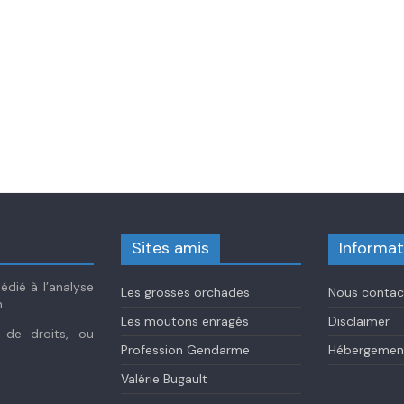
Sites amis
Informat
dié à l’analyse
Les grosses orchades
Nous contac
.
Les moutons enragés
Disclaimer
s de droits, ou
Profession Gendarme
Hébergement
Valérie Bugault