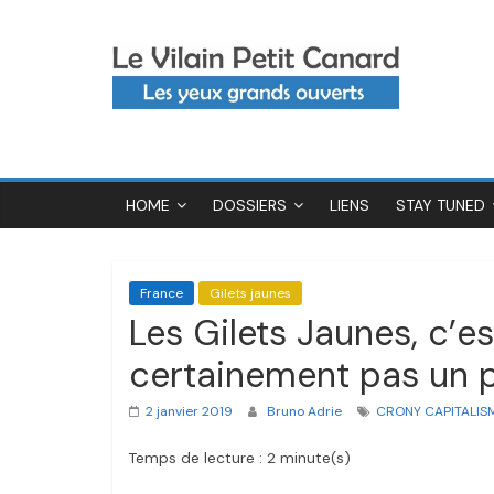
Passer
Le
au
contenu
Vilain
Petit
HOME
DOSSIERS
LIENS
STAY TUNED
Canard
France
Gilets jaunes
Les Gilets Jaunes, c’e
certainement pas un p
2 janvier 2019
Bruno Adrie
CRONY CAPITALIS
Temps de lecture : 2 minute(s)