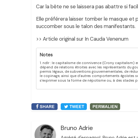
Car la bête ne se laissera pas abattre si fac
Elle préférera laisser tomber le masque et p
succomber sous le talon des manifestants.
>> Article original sur In Cauda Venenum
ndlr : le capitalisme de connivence (Crony capitalism) e
dépend de relations étroites avec les représentants du gou
permis légaux, de subventions gouvernementales, de réduc
le copinage, ainsi que d’autres comportements égoïstes se
s’exprimer sous la forme de népotisme ou, à des stades p
Bruno Adrie
Agrégé d'espagnol, Bruno Adrie est un