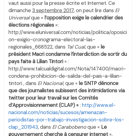
vaut aussi pour la presse écrite et Internet. Ce
dimanche
3 septembre 2017
, on peut lire dans
El
Universal
que «
l’opposition exige le calendrier des
élections régionales
»:
http://www.eluniversal.com/noticias/politica/oposici
on-exigio-cronograma-electoral-las-
regionales_668522, dans
Tal Cual
, que «
le
président Macri condamne l’interdiction de sortir du
pays faite à Lilian Tintori
» :
http://www.talcualdigital.com/Nota/147400/macri-
condena-prohibicion-de-salida-del-pais-a-lilian-
tintori , dans
El Nacional,
que «
le SNTP dénonce
que des journalistes subissent des intimidations via
twitter pour leur travail sur les Comités
d’Approvisionnement (CLAP) »
:
http://www.el-
nacional.com/noticias/sucesos/amenazan-
periodistas-por-trabajo-investigacion-sobre-los-
clap_201943
, dans
El Carabobeno
que «
Le
gouvernement cherche à censurer internet
»,