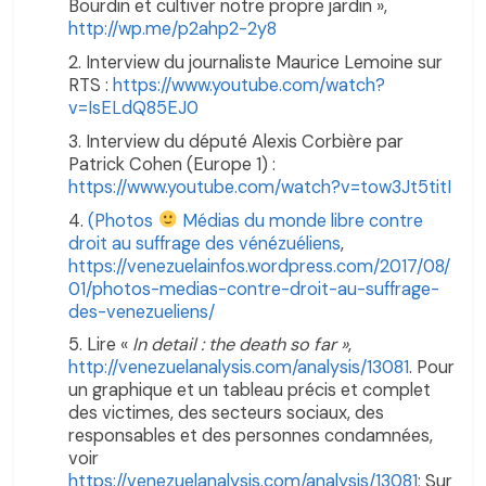
Bourdin et cultiver notre propre jardin »,
http://wp.me/p2ahp2-2y8
Interview du journaliste Maurice Lemoine sur
RTS :
https://www.youtube.com/watch?
v=IsELdQ85EJ0
Interview du député Alexis Corbière par
Patrick Cohen (Europe 1) :
https://www.youtube.com/watch?v=tow3Jt5titI
(Photos
Médias du monde libre contre
droit au suffrage des vénézuéliens
,
https://venezuelainfos.wordpress.com/2017/08/
01/photos-medias-contre-droit-au-suffrage-
des-venezueliens/
Lire «
In detail : the death so far »
,
http://venezuelanalysis.com/analysis/13081
. Pour
un graphique et un tableau précis et complet
des victimes, des secteurs sociaux, des
responsables et des personnes condamnées,
voir
https://venezuelanalysis.com/analysis/13081
; Sur