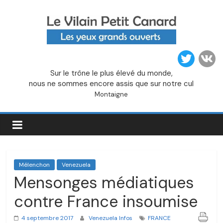
Passer
au
contenu
Le
Sur le trône le plus élevé du monde,
Vilain
nous ne sommes encore assis que sur notre cul
Montaigne
Petit
Canard
Mélenchon
Venezuela
Mensonges médiatiques
contre France insoumise
4 septembre 2017
Venezuela Infos
FRANCE