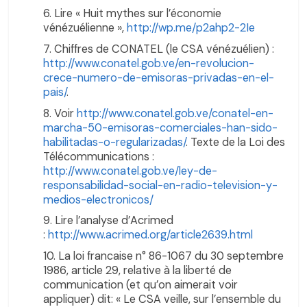
Lire « Huit mythes sur l’économie
vénézuélienne »,
http://wp.me/p2ahp2-2Ie
Chiffres de CONATEL (le CSA vénézuélien) :
http://www.conatel.gob.ve/en-revolucion-
crece-numero-de-emisoras-privadas-en-el-
pais/
.
Voir
http://www.conatel.gob.ve/conatel-en-
marcha-50-emisoras-comerciales-han-sido-
habilitadas-o-regularizadas/
. Texte de la Loi des
Télécommunications :
http://www.conatel.gob.ve/ley-de-
responsabilidad-social-en-radio-television-y-
medios-electronicos/
Lire l’analyse d’Acrimed
:
http://www.acrimed.org/article2639.html
La loi francaise n° 86-1067 du 30 septembre
1986, article 29, relative à la liberté de
communication (et qu’on aimerait voir
appliquer) dit: « Le CSA veille, sur l’ensemble du