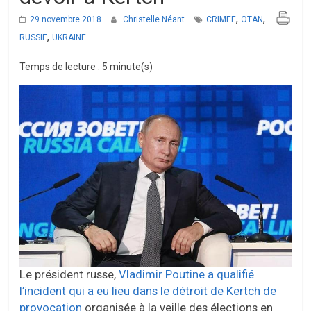
,
,
29 novembre 2018
Christelle Néant
CRIMEE
OTAN
,
RUSSIE
UKRAINE
Temps de lecture : 5 minute(s)
Le président russe,
Vladimir Poutine a qualifié
l’incident qui a eu lieu dans le détroit de Kertch de
provocation
organisée à la veille des élections en