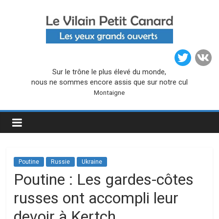
Passer
au
contenu
Le
Sur le trône le plus élevé du monde,
Vilain
nous ne sommes encore assis que sur notre cul
Montaigne
Petit
Canard
Poutine
Russie
Ukraine
Poutine : Les gardes-côtes
russes ont accompli leur
devoir à Kertch