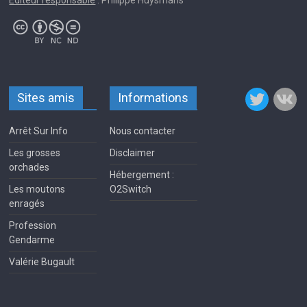
Éditeur responsable
: Philippe Huysmans
Sites amis
Informations
Arrêt Sur Info
Nous contacter
Les grosses
Disclaimer
orchades
Hébergement :
Les moutons
O2Switch
enragés
Profession
Gendarme
Valérie Bugault