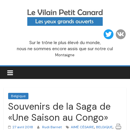
Passer
au
contenu
Le
Sur le trône le plus élevé du monde,
Vilain
nous ne sommes encore assis que sur notre cul
Montaigne
Petit
Canard
Belgique
Souvenirs de la Saga de
«Une Saison au Congo»
,
,
27 avril 2018
Rudi Barnet
AIMÉ CÉSAIRE
BELGIQUE