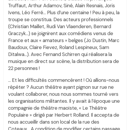
Truffaut, Arthur Adamov, Siné, Alain Resnais, Joris
Ivens, Léo Ferré… Plus d’une centaine ! Peu à peu, la
troupe se constitua. Des acteurs professionnels
(Christian Maillet, Rudi Van Vlaenderen, Bernard
Graczyk…) se joignirent aux comédiens venus de
France et aux « amateurs » belges (Jo Dustin, Marc
Baudoux, Claire Fievez, Roland Lespineux, Sam
Ditalwa…). Avec Fernand Schirren qui réalisera la
musique en direct sur scène, la distribution sera de
22 personnes !
… Et les difficultés commencèrent ! Où allions-nous
répéter ? Aucun théâtre ayant pignon sur rue ne
voulant collaborer, nous nous sommes tourné vers
les organisations militantes. Il y avait à l’époque une
compagnie de théâtre maoïste, « Le Théâtre
Populaire » dirigé par Herbert Rolland. Il accepta de
nous accueillir dans son local de la rue des
Coteaux… A condition de modifier certains passage