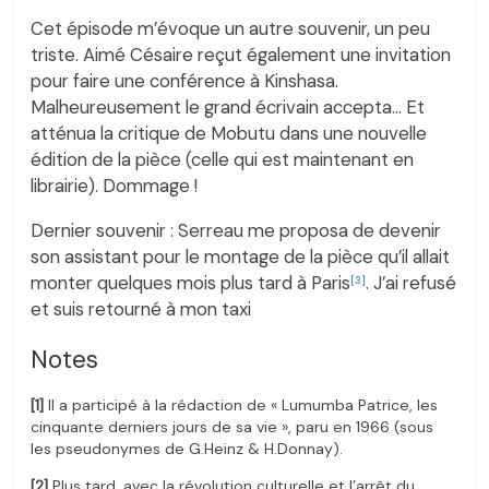
Cet épisode m’évoque un autre souvenir, un peu
triste. Aimé Césaire reçut également une invitation
pour faire une conférence à Kinshasa.
Malheureusement le grand écrivain accepta… Et
atténua la critique de Mobutu dans une nouvelle
édition de la pièce (celle qui est maintenant en
librairie). Dommage !
Dernier souvenir : Serreau me proposa de devenir
son assistant pour le montage de la pièce qu’il allait
monter quelques mois plus tard à Paris
. J’ai refusé
[3]
et suis retourné à mon taxi
Notes
[1]
Il a participé à la rédaction de « Lumumba Patrice, les
cinquante derniers jours de sa vie », paru en 1966 (sous
les pseudonymes de G.Heinz & H.Donnay).
[2]
Plus tard, avec la révolution culturelle et l’arrêt du