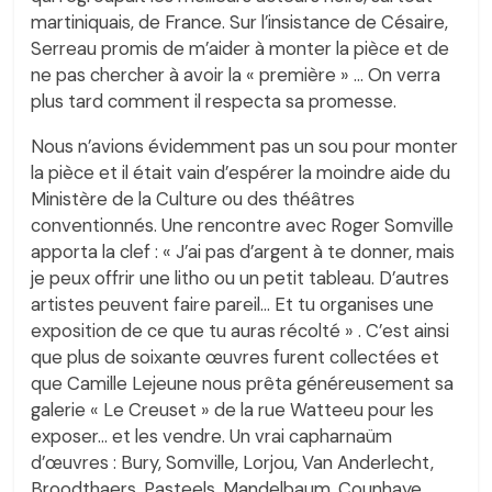
martiniquais, de France. Sur l’insistance de Césaire,
Serreau promis de m’aider à monter la pièce et de
ne pas chercher à avoir la « première » … On verra
plus tard comment il respecta sa promesse.
Nous n’avions évidemment pas un sou pour monter
la pièce et il était vain d’espérer la moindre aide du
Ministère de la Culture ou des théâtres
conventionnés. Une rencontre avec Roger Somville
apporta la clef : « J’ai pas d’argent à te donner, mais
je peux offrir une litho ou un petit tableau. D’autres
artistes peuvent faire pareil… Et tu organises une
exposition de ce que tu auras récolté » . C’est ainsi
que plus de soixante œuvres furent collectées et
que Camille Lejeune nous prêta généreusement sa
galerie « Le Creuset » de la rue Watteeu pour les
exposer… et les vendre. Un vrai capharnaüm
d’œuvres : Bury, Somville, Lorjou, Van Anderlecht,
Broodthaers, Pasteels, Mandelbaum, Counhaye,