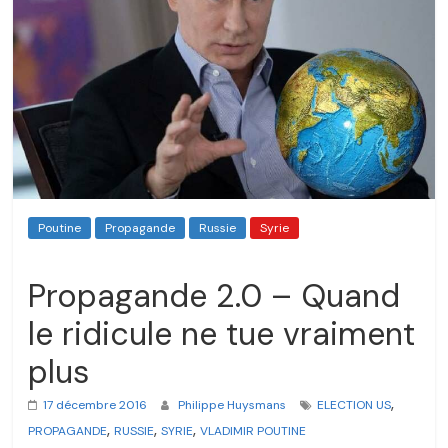
Poutine
Propagande
Russie
Syrie
Propagande 2.0 – Quand
le ridicule ne tue vraiment
plus
,
17 décembre 2016
Philippe Huysmans
ELECTION US
,
,
,
PROPAGANDE
RUSSIE
SYRIE
VLADIMIR POUTINE