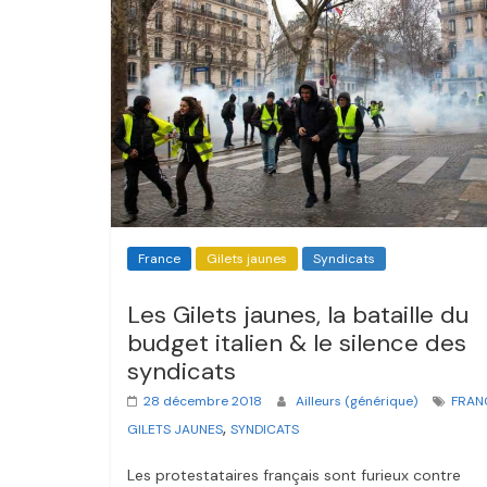
France
Gilets jaunes
Syndicats
Les Gilets jaunes, la bataille du
budget italien & le silence des
syndicats
28 décembre 2018
Ailleurs (générique)
FRAN
,
GILETS JAUNES
SYNDICATS
Les protestataires français sont furieux contre