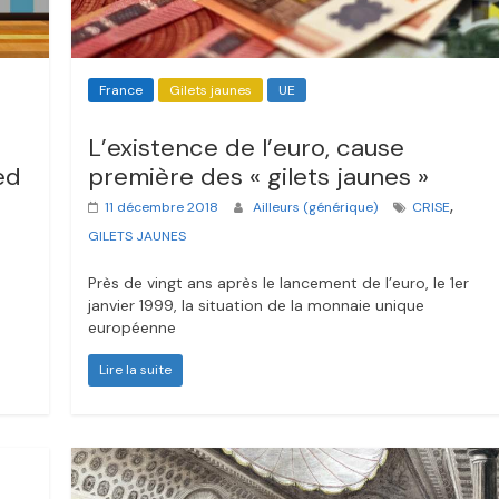
France
Gilets jaunes
UE
L’existence de l’euro, cause
ed
première des « gilets jaunes »
,
11 décembre 2018
Ailleurs (générique)
CRISE
GILETS JAUNES
Près de vingt ans après le lancement de l’euro, le 1er
janvier 1999, la situation de la monnaie unique
européenne
Lire la suite