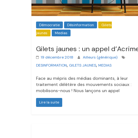
Démocratie
Désinformation
Gilets
jaunes
Medias
Gilets jaunes : un appel d’Acrim
19 décembre 2018
Ailleurs (générique)
,
,
DESINFORMATION
GILETS JAUNES
MEDIAS
Face au mépris des médias dominants, à leur
traitement délétère des mouvements sociaux :
mobilisons-nous ! Nous lançons un appel
Lire la suite