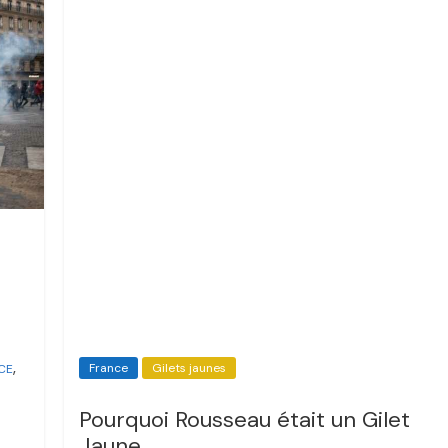
,
France
Gilets jaunes
CE
Pourquoi Rousseau était un Gilet
Jaune