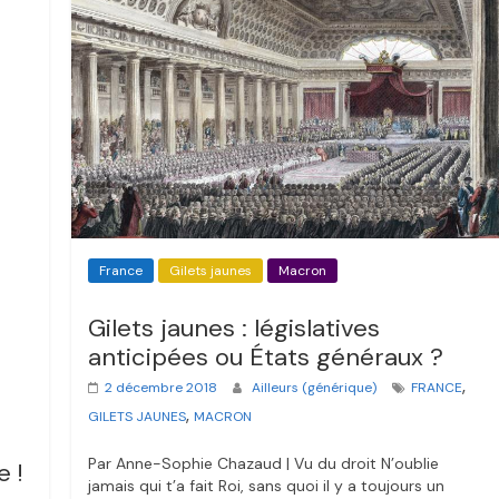
France
Gilets jaunes
Macron
Gilets jaunes : législatives
anticipées ou États généraux ?
,
2 décembre 2018
Ailleurs (générique)
FRANCE
,
GILETS JAUNES
MACRON
Par Anne-Sophie Chazaud | Vu du droit N’oublie
e !
jamais qui t’a fait Roi, sans quoi il y a toujours un