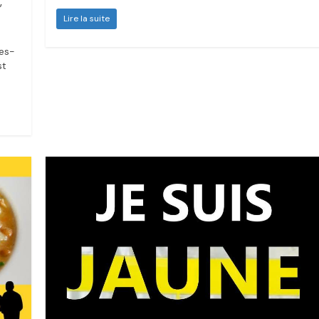
,
Lire la suite
les-
st