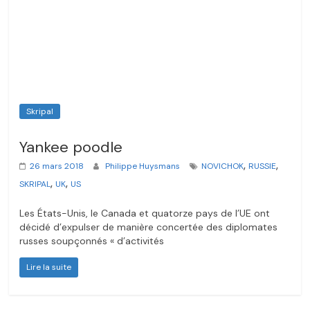
Skripal
Yankee poodle
,
,
26 mars 2018
Philippe Huysmans
NOVICHOK
RUSSIE
,
,
SKRIPAL
UK
US
Les États-Unis, le Canada et quatorze pays de l’UE ont
décidé d’expulser de manière concertée des diplomates
russes soupçonnés « d’activités
Lire la suite