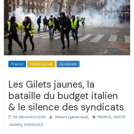
France
Gilets jaunes
Syndicats
Les Gilets jaunes, la
bataille du budget italien
& le silence des syndicats
,
28 décembre 2018
Ailleurs (générique)
FRANCE
GILETS
,
JAUNES
SYNDICATS