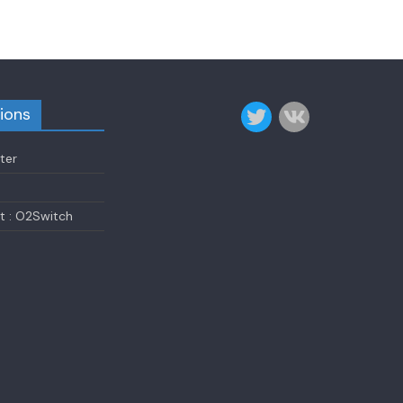
ions
ter
 : O2Switch