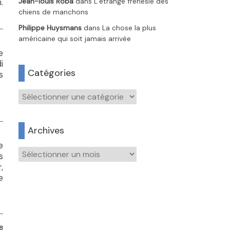
Jean-louis Roba
dans
L’étrange frénésie des
.
chiens de manchons
Philippe Huysmans
dans
La chose la plus
américaine qui soit jamais arrivée
e
i
Catégories
s
Catégories
Archives
e
Archives
s
,
e
8