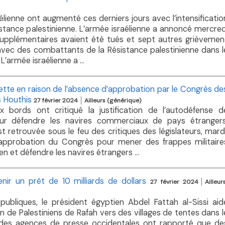
élienne ont augmenté ces derniers jours avec l’intensificatio
tance palestinienne. L’armée israélienne a annoncé mercred
upplémentaires avaient été tués et sept autres grièvemen
vec des combattants de la Résistance palestinienne dans l
’armée israélienne a ...
lette en raison de l’absence d’approbation par le Congrès de
s Houthis
27 février 2024
Ailleurs (générique)
x bords ont critiqué la justification de l’autodéfense d
pour défendre les navires commerciaux de pays étrangers
st retrouvée sous le feu des critiques des législateurs, mardi
’approbation du Congrès pour mener des frappes militaire
n et défendre les navires étrangers ...
nir un prêt de 10 milliards de dollars
27 février 2024
Ailleur
publiques, le président égyptien Abdel Fattah al-Sissi aid
lion de Palestiniens de Rafah vers des villages de tentes dans l
 des agences de presse occidentales ont rapporté que de