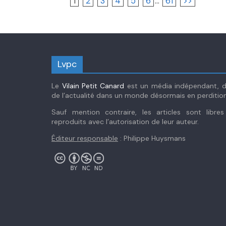
1
2
3
4
5
6
...
61
>>
Lvpc
Le
Vilain Petit Canard
est un média indépendant, dé
de l’actualité dans un monde désormais en perdition
Sauf mention contraire, les articles sont libre
reproduits avec l’autorisation de leur auteur.
Éditeur responsable
: Philippe Huysmans