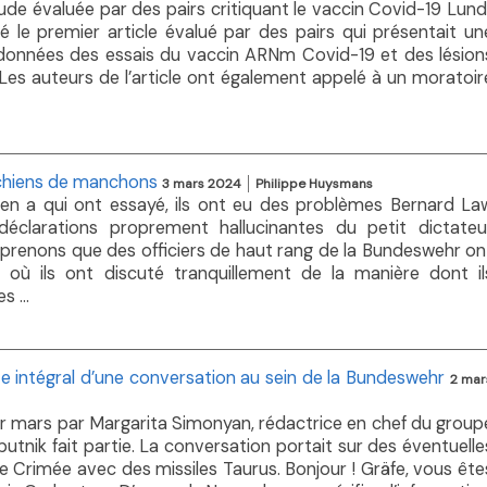
de évaluée par des pairs critiquant le vaccin Covid-19 Lundi
é le premier article évalué par des pairs qui présentait un
données des essais du vaccin ARNm Covid-19 et des lésion
. Les auteurs de l’article ont également appelé à un moratoir
 chiens de manchons
3 mars 2024
Philippe Huysmans
n a qui ont essayé, ils ont eu des problèmes Bernard La
clarations proprement hallucinantes du petit dictateu
apprenons que des officiers de haut rang de la Bundeswehr on
 où ils ont discuté tranquillement de la manière dont il
s ...
te intégral d’une conversation au sein de la Bundeswehr
2 mar
1er mars par Margarita Simonyan, rédactrice en chef du group
tnik fait partie. La conversation portait sur des éventuelle
e Crimée avec des missiles Taurus. Bonjour ! Gräfe, vous ête