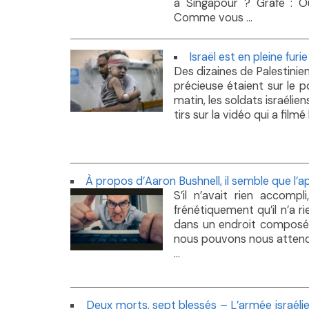
à Singapour ? Gräfe : Oui
Comme vous ...
Israël est en pleine furi
Des dizaines de Palestinie
précieuse étaient sur le po
matin, les soldats israéli
tirs sur la vidéo qui a film
À propos d’Aaron Bushnell, il semble que l’ap
S’il n’avait rien accomp
frénétiquement qu’il n’a 
dans un endroit composé à 
nous pouvons nous attend
...
Deux morts, sept blessés – L’armée israél