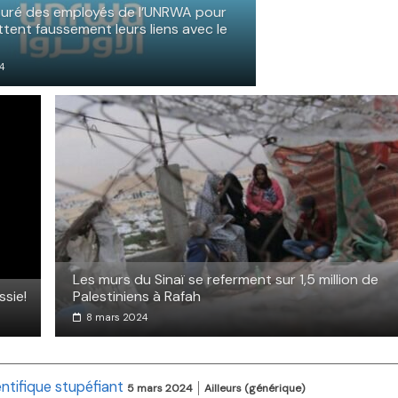
rturé des employés de l’UNRWA pour
ttent faussement leurs liens avec le
4
Les murs du Sinaï se referment sur 1,5 million de
ssie!
Palestiniens à Rafah
8 mars 2024
ntifique stupéfiant
5 mars 2024
Ailleurs (générique)