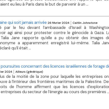
ient eu lieu à Paris dans le but de parvenir à un ...
ine qui soit jamais arrivée
26 février 2024
Caitlin Johnstone
par le feu devant l’ambassade d’Israël à Washingto
 avoir agi ainsi pour protester contre le génocide à Gaza. L
e Talia Jane rapporte qu’elle a pu obtenir des images d
 anonyme a apparemment enregistré lui-même. Talia Jan
aré qu’il était ...
oursuites concernant des licences israéliennes de forage d
rier 2024
Ailleurs (générique)
s de la moitié de la zone pour laquelle les entreprises on
uve à l’intérieur des frontières maritimes de la Palestine. De
ts de l’homme affirment que les licences d’exploratio
entreprises du secteur de l’énergie au cours des premières ..