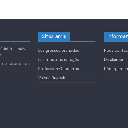
Sites amis
Informat
dié à l’analyse
Les grosses orchades
Nous contac
.
Les moutons enragés
Disclaimer
s de droits, ou
Profession Gendarme
Hébergement
Valérie Bugault