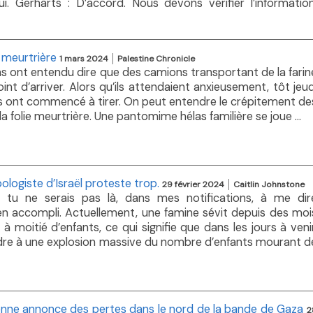
. Gerharts : D’accord. Nous devons vérifier l’information
e meurtrière
1 mars 2024
Palestine Chronicle
ns ont entendu dire que des camions transportant de la farin
int d’arriver. Alors qu’ils attendaient anxieusement, tôt jeud
ens ont commencé à tirer. On peut entendre le crépitement de
é la folie meurtrière. Une pantomime hélas familière se joue ...
ologiste d’Israël proteste trop.
29 février 2024
Caitlin Johnstone
li, tu ne serais pas là, dans mes notifications, à me dir
rien accompli. Actuellement, une famine sévit depuis des moi
moitié d’enfants, ce qui signifie que dans les jours à venir
re à une explosion massive du nombre d’enfants mourant d
ienne annonce des pertes dans le nord de la bande de Gaza
2