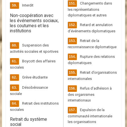
Changements dans
Interdit
les représentations
Non-coopération avec
diplomatiques et autres
les événements sociaux,
Retard et annulation
les coutumes et les
institutions
d’événements diplomatiques
Retrait de la
Suspension des
reconnaissance diplomatique
activités sociales et sportives
Rupture des relations
Boycott des affaires
diplomatiques
sociales
Retrait d’organisations
Grève étudiante
internationales
Désobéissance
Refus d’adhésion à
sociale
des organismes
internationaux
Retrait des institutions
sociales
Expulsion de la
communauté internationale
Retrait du système
les organisations
social