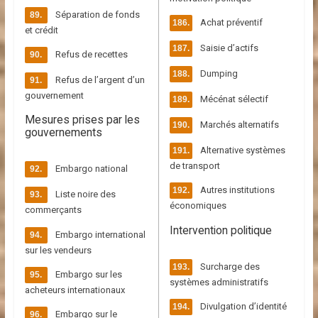
Séparation de fonds
Achat préventif
et crédit
Saisie d’actifs
Refus de recettes
Dumping
Refus de l’argent d’un
gouvernement
Mécénat sélectif
Mesures prises par les
Marchés alternatifs
gouvernements
Alternative systèmes
de transport
Embargo national
Autres institutions
Liste noire des
économiques
commerçants
Intervention politique
Embargo international
sur les vendeurs
Surcharge des
Embargo sur les
systèmes administratifs
acheteurs internationaux
Divulgation d’identité
Embargo sur le