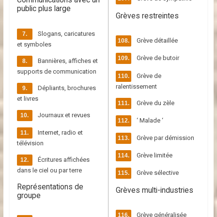
public plus large
a
Grèves restreintes
t
u
Slogans, caricatures
Grève détaillée
r
et symboles
e
Grève de butoir
Bannières, affiches et
s
supports de communication
Grève de
a
ralentissement
Dépliants, brochures
n
et livres
i
Grève du zèle
t
Journaux et revues
‘ Malade ‘
a
Internet, radio et
i
Grève par démission
télévision
r
Grève limitée
Écritures affichées
e
dans le ciel ou par terre
Grève sélective
Représentations de
Grèves multi-industries
groupe
Grève généralisée