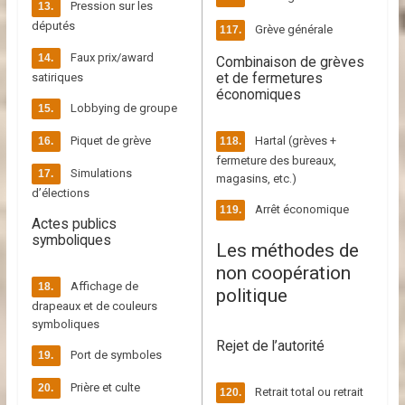
Pression sur les
députés
Grève générale
Faux prix/award
Combinaison de grèves
et de fermetures
satiriques
économiques
Lobbying de groupe
Piquet de grève
Hartal (grèves +
fermeture des bureaux,
Simulations
magasins, etc.)
d’élections
Arrêt économique
Actes publics
symboliques
Les méthodes de
non coopération
Affichage de
politique
drapeaux et de couleurs
symboliques
Rejet de l’autorité
Port de symboles
Prière et culte
Retrait total ou retrait