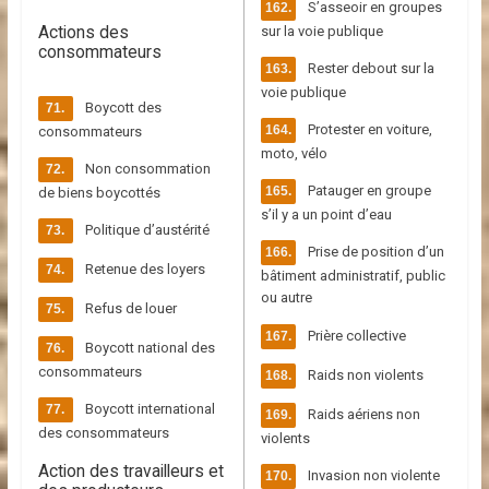
S’asseoir en groupes
Actions des
sur la voie publique
consommateurs
Rester debout sur la
voie publique
Boycott des
Protester en voiture,
consommateurs
moto, vélo
Non consommation
Patauger en groupe
de biens boycottés
s’il y a un point d’eau
Politique d’austérité
Prise de position d’un
Retenue des loyers
bâtiment administratif, public
ou autre
Refus de louer
Prière collective
Boycott national des
consommateurs
Raids non violents
Boycott international
Raids aériens non
des consommateurs
violents
Action des travailleurs et
Invasion non violente