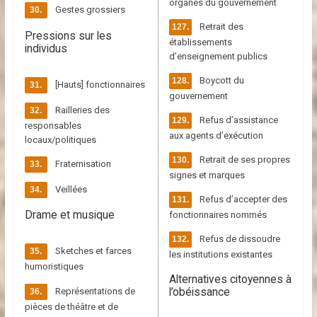
organes du gouvernement
Gestes grossiers
Retrait des
Pressions sur les
établissements
individus
d’enseignement publics
Boycott du
[Hauts] fonctionnaires
gouvernement
Railleries des
Refus d’assistance
responsables
aux agents d’exécution
locaux/politiques
Retrait de ses propres
Fraternisation
signes et marques
Veillées
Refus d’accepter des
Drame et musique
fonctionnaires nommés
Refus de dissoudre
Sketches et farces
les institutions existantes
humoristiques
Alternatives citoyennes à
l’obéissance
Représentations de
pièces de théâtre et de