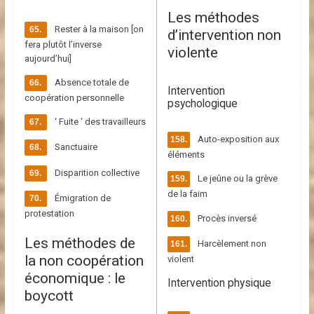
Les méthodes
Rester à la maison [on
d’intervention non
fera plutôt l’inverse
violente
aujourd’hui]
Absence totale de
Intervention
coopération personnelle
psychologique
‘ Fuite ‘ des travailleurs
Auto-exposition aux
Sanctuaire
éléments
Disparition collective
Le jeûne ou la grève
de la faim
Émigration de
protestation
Procès inversé
Les méthodes de
Harcèlement non
la non coopération
violent
économique : le
Intervention physique
boycott