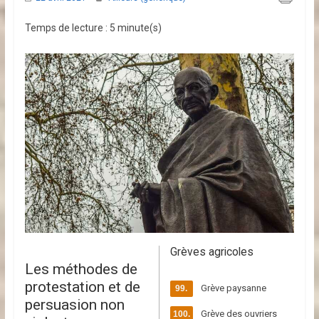
i
Temps de lecture : 5 minute(s)
n
P
e
t
i
t
Grèves agricoles
Les méthodes de
C
protestation et de
Grève paysanne
persuasion non
Grève des ouvriers