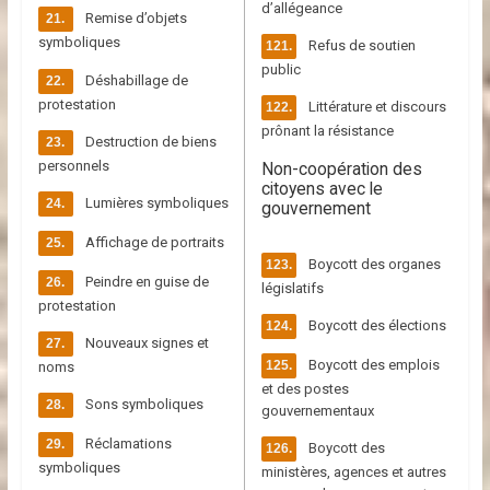
d’allégeance
Remise d’objets
symboliques
Refus de soutien
public
Déshabillage de
protestation
Littérature et discours
prônant la résistance
Destruction de biens
personnels
Non-coopération des
citoyens avec le
Lumières symboliques
gouvernement
Affichage de portraits
Boycott des organes
Peindre en guise de
législatifs
protestation
Boycott des élections
Nouveaux signes et
Boycott des emplois
noms
et des postes
Sons symboliques
gouvernementaux
Réclamations
Boycott des
symboliques
ministères, agences et autres