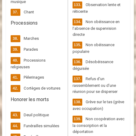
musique
Observation lente et
réticente
Chant
Non obéissance en
Processions
l’absence de supervision
directe
Marches
Non obéissance
Parades
populaire
Processions
Désobéissance
religieuses
déguisée
Pèlerinages
Refus d’un
rassemblement ou d’une
Cortèges de voitures
réunion pour se disperser
Honorer les morts
Grève sur le tas (grève
avec occupation)
Deuil politique
Non coopération avec
la conscription et la
Funérailles simulées
déportation