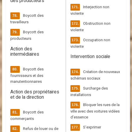
des producteurs
Interjection non
violente
Boycott des
travailleurs
Obstruction non
violente
Boycott des
producteurs
Occupation non
violente
Action des
intermédiaires
Intervention sociale
Boycott des
Création de nouveaux
fournisseurs et des
schémas sociaux
manutentionnaires
Surcharge des
Action des propriétaires
installations
et de la direction
Bloquer les rues de la
ville avec des voitures vidées
Boycott des
d’essence
commerçants
S’exprimer
Refus de louer ou de