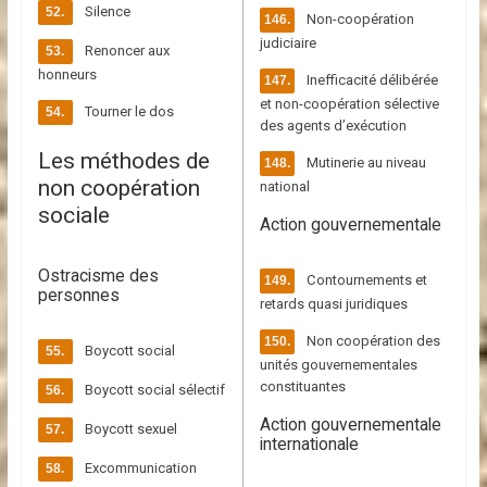
Silence
Non-coopération
judiciaire
Renoncer aux
honneurs
Inefficacité délibérée
et non-coopération sélective
Tourner le dos
des agents d’exécution
Les méthodes de
Mutinerie au niveau
non coopération
national
sociale
Action gouvernementale
Ostracisme des
Contournements et
personnes
retards quasi juridiques
Non coopération des
Boycott social
unités gouvernementales
constituantes
Boycott social sélectif
Action gouvernementale
Boycott sexuel
internationale
Excommunication