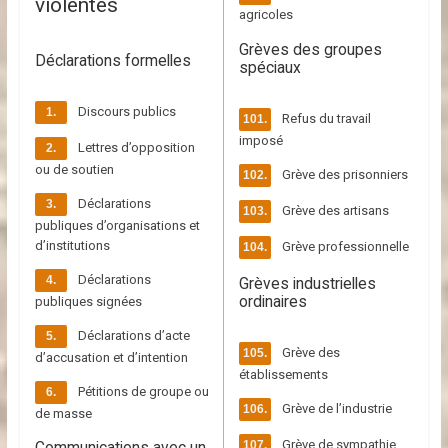
a
violentes
agricoles
Grèves des groupes
n
Déclarations formelles
spéciaux
a
Discours publics
Refus du travail
imposé
Lettres d’opposition
r
ou de soutien
Grève des prisonniers
Déclarations
Grève des artisans
d
publiques d’organisations et
d’institutions
Grève professionnelle
S
Déclarations
Grèves industrielles
o
ordinaires
publiques signées
u
Déclarations d’acte
s
Grève des
d’accusation et d’intention
d
établissements
Pétitions de groupe ou
i
Grève de l’industrie
de masse
c
t
Grève de sympathie
Communications avec un