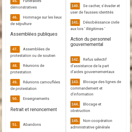
Funérailles
Se cacher, s’évader et
démonstratives
user de fausses identités
Hommage sur les lieux
Désobéissance civile
de sépulture
aux lois ‘ illégitimes ‘
Assemblées publiques
Action du personnel
gouvernemental
Assemblées de
protestation ou de soutien
Refus sélectif
Réunions de
d’assistance de la part
d’aides gouvernementaux
protestation
Blocage des lignes de
Réunions camouflées
commandement et
de protestation
d’information
Enseignements
Blocage et
Retrait et renoncement
obstruction
Non-coopération
Abandons
administrative générale