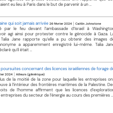
ient eu lieu à Paris dans le but de parvenir à un ...
ine qui soit jamais arrivée
26 février 2024
Caitlin Johnstone
par le feu devant l’ambassade d’Israël à Washingto
 avoir agi ainsi pour protester contre le génocide à Gaza. L
e Talia Jane rapporte qu’elle a pu obtenir des images d
 anonyme a apparemment enregistré lui-même. Talia Jan
aré qu’il était ...
oursuites concernant des licences israéliennes de forage d
rier 2024
Ailleurs (générique)
s de la moitié de la zone pour laquelle les entreprises on
uve à l’intérieur des frontières maritimes de la Palestine. De
ts de l’homme affirment que les licences d’exploratio
entreprises du secteur de l’énergie au cours des premières ..