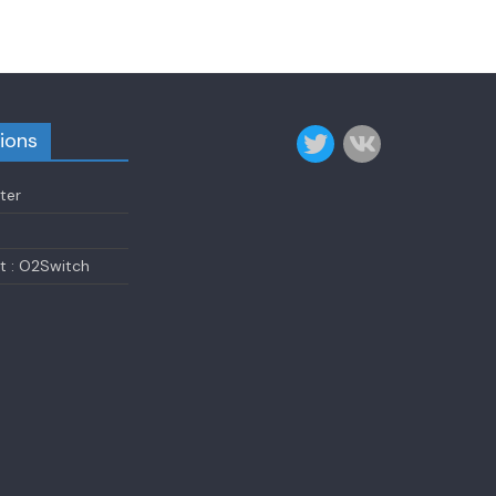
ions
ter
 : O2Switch