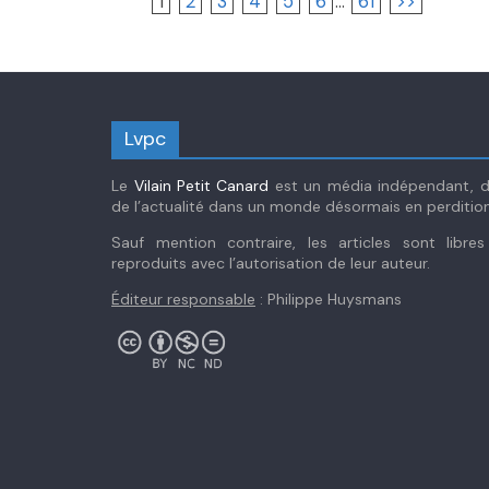
1
2
3
4
5
6
...
61
>>
Lvpc
Le
Vilain Petit Canard
est un média indépendant, dé
de l’actualité dans un monde désormais en perdition
Sauf mention contraire, les articles sont libre
reproduits avec l’autorisation de leur auteur.
Éditeur responsable
: Philippe Huysmans