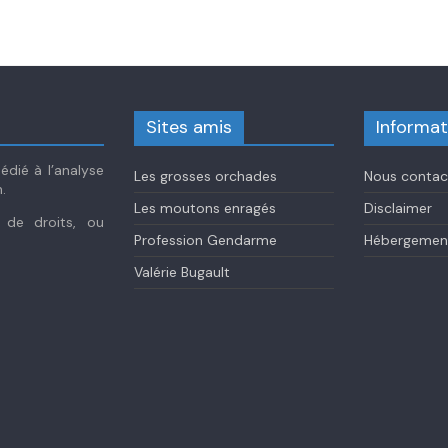
Sites amis
Informat
dié à l’analyse
Les grosses orchades
Nous contac
.
Les moutons enragés
Disclaimer
s de droits, ou
Profession Gendarme
Hébergement
Valérie Bugault