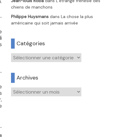
Jean-louis Roba
dans
L’étrange frénésie des
.
chiens de manchons
Philippe Huysmans
dans
La chose la plus
américaine qui soit jamais arrivée
e
i
Catégories
s
Catégories
Archives
e
Archives
s
,
e
8