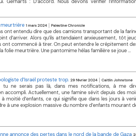
. Gerharts : D’accord. Nous devons vérifier l’information
e meurtrière
1 mars 2024
Palestine Chronicle
ns ont entendu dire que des camions transportant de la farin
int d’arriver. Alors qu’ils attendaient anxieusement, tôt jeud
ens ont commencé à tirer. On peut entendre le crépitement de
é la folie meurtrière. Une pantomime hélas familière se joue ...
ologiste d’Israël proteste trop.
29 février 2024
Caitlin Johnstone
li, tu ne serais pas là, dans mes notifications, à me dir
rien accompli. Actuellement, une famine sévit depuis des moi
moitié d’enfants, ce qui signifie que dans les jours à venir
re à une explosion massive du nombre d’enfants mourant d
ienne annonce des pertes dans le nord de la bande de Gaza
2