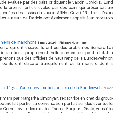
de évaluée par des pairs critiquant le vaccin Covid-19 Lundi
é le premier article évalué par des pairs qui présentait un
données des essais du vaccin ARNm Covid-19 et des lésion
. Les auteurs de l’article ont également appelé à un moratoir
 chiens de manchons
3 mars 2024
Philippe Huysmans
n a qui ont essayé, ils ont eu des problèmes Bernard La
clarations proprement hallucinantes du petit dictateu
apprenons que des officiers de haut rang de la Bundeswehr on
 où ils ont discuté tranquillement de la manière dont il
s ...
te intégral d’une conversation au sein de la Bundeswehr
2 mar
1er mars par Margarita Simonyan, rédactrice en chef du group
tnik fait partie. La conversation portait sur des éventuelle
e Crimée avec des missiles Taurus. Bonjour ! Gräfe, vous ête