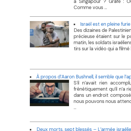
à Singapour ? Gräfe : Oui
Comme vous ...
Israël est en pleine furi
Des dizaines de Palestinie
précieuse étaient sur le po
matin, les soldats israéli
tirs sur la vidéo qui a film
À propos d’Aaron Bushnell, il semble que l’ap
S’il n’avait rien accomp
frénétiquement qu’il n’a 
dans un endroit composé à 
nous pouvons nous attend
...
Deux morts, sept blessés – L’armée israél