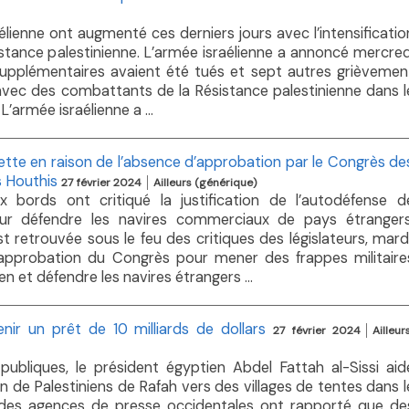
élienne ont augmenté ces derniers jours avec l’intensificatio
tance palestinienne. L’armée israélienne a annoncé mercred
upplémentaires avaient été tués et sept autres grièvemen
vec des combattants de la Résistance palestinienne dans l
’armée israélienne a ...
lette en raison de l’absence d’approbation par le Congrès de
s Houthis
27 février 2024
Ailleurs (générique)
x bords ont critiqué la justification de l’autodéfense d
pour défendre les navires commerciaux de pays étrangers
st retrouvée sous le feu des critiques des législateurs, mardi
’approbation du Congrès pour mener des frappes militaire
n et défendre les navires étrangers ...
nir un prêt de 10 milliards de dollars
27 février 2024
Ailleur
publiques, le président égyptien Abdel Fattah al-Sissi aid
lion de Palestiniens de Rafah vers des villages de tentes dans l
 des agences de presse occidentales ont rapporté que de