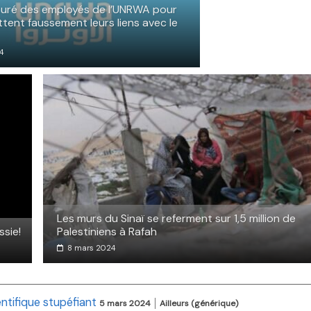
rturé des employés de l’UNRWA pour
ttent faussement leurs liens avec le
4
Les murs du Sinaï se referment sur 1,5 million de
ssie!
Palestiniens à Rafah
8 mars 2024
ntifique stupéfiant
5 mars 2024
Ailleurs (générique)